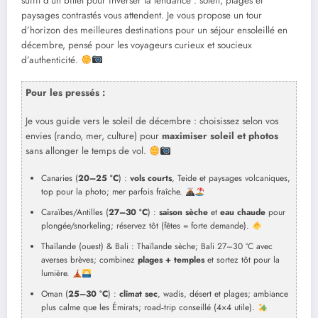
suffit d’un billet pour inverser la tendance : soleil, plages et
paysages contrastés vous attendent. Je vous propose un tour
d’horizon des meilleures destinations pour un séjour ensoleillé en
décembre, pensé pour les voyageurs curieux et soucieux
d’authenticité.
Pour les pressés :
Je vous guide vers le soleil de décembre : choisissez selon vos
envies (rando, mer, culture) pour
maximiser soleil et photos
sans allonger le temps de vol.
Canaries (
20–25 °C
) :
vols courts
, Teide et paysages volcaniques,
top pour la photo; mer parfois fraîche.
Caraïbes/Antilles (
27–30 °C
) :
saison sèche
et
eau chaude
pour
plongée/snorkeling; réservez tôt (fêtes = forte demande).
Thaïlande (ouest) & Bali : Thaïlande sèche; Bali 27–30 °C avec
averses brèves; combinez
plages + temples
et sortez tôt pour la
lumière.
Oman (
25–30 °C
) :
climat sec
, wadis, désert et plages; ambiance
plus calme que les Émirats; road‑trip conseillé (4×4 utile).