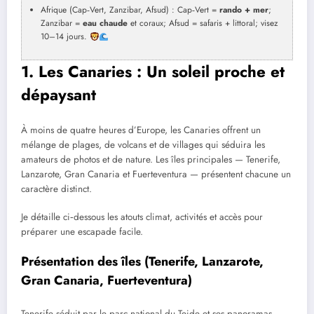
Afrique (Cap‑Vert, Zanzibar, Afsud) : Cap‑Vert =
rando + mer
;
Zanzibar =
eau chaude
et coraux; Afsud = safaris + littoral; visez
10–14 jours.
1. Les Canaries : Un soleil proche et
dépaysant
À moins de quatre heures d’Europe, les Canaries offrent un
mélange de plages, de volcans et de villages qui séduira les
amateurs de photos et de nature. Les îles principales — Tenerife,
Lanzarote, Gran Canaria et Fuerteventura — présentent chacune un
caractère distinct.
Je détaille ci‑dessous les atouts climat, activités et accès pour
préparer une escapade facile.
Présentation des îles (Tenerife, Lanzarote,
Gran Canaria, Fuerteventura)
Tenerife séduit par le parc national du Teide et ses panoramas