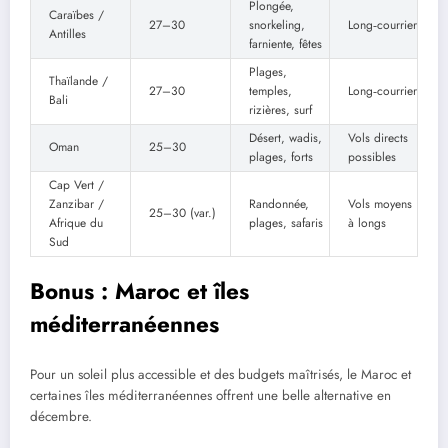
Plongée,
Caraïbes /
27–30
snorkeling,
Long‑courrier
Antilles
farniente, fêtes
Plages,
Thaïlande /
27–30
temples,
Long‑courrier
Bali
rizières, surf
Désert, wadis,
Vols directs
Oman
25–30
plages, forts
possibles
Cap Vert /
Zanzibar /
Randonnée,
Vols moyens
25–30 (var.)
Afrique du
plages, safaris
à longs
Sud
Bonus : Maroc et îles
méditerranéennes
Pour un soleil plus accessible et des budgets maîtrisés, le Maroc et
certaines îles méditerranéennes offrent une belle alternative en
décembre.