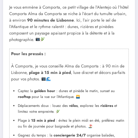
Je vous emmène à Comporta, ce petit village de l’Alentejo où l’hôtel
Comporta Alma da Comporta se niche à l’écart du tumulte urbain,
à environ
90 minutes de Lisbonne
. Ici, l’air porte le sel de
l’Atlantique et le rythme ralentit : dunes, rizières et pinèdes
composent un paysage apaisant propice à la détente et à la
photographie.
Pour les pressés :
À Comporta, je vous conseille Alma da Comporta : à 90 min de
Lisbonne,
plage à 15 min à pied
, luxe discret et décors parfaits
pour vos photos.
Captez la
golden hour
: dunes et pinède le matin, sunset au
rooftop
pour la vue sur l’Atlantique.
Déplacements doux : louez des
vélos
, explorez les
rizières
et
limitez votre empreinte.
Plage à
15 min à pied
: évitez le plein midi en été, préférez matin
ou fin de journée pour baignade et photos.
Gagnez du temps : la
conciergerie 24/7
organise balades,