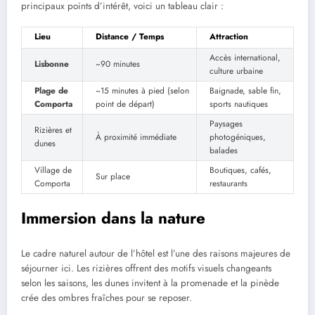
principaux points d’intérêt, voici un tableau clair :
Lieu
Distance / Temps
Attraction
Accès international,
Lisbonne
~90 minutes
culture urbaine
Plage de
~15 minutes à pied (selon
Baignade, sable fin,
Comporta
point de départ)
sports nautiques
Paysages
Rizières et
À proximité immédiate
photogéniques,
dunes
balades
Village de
Boutiques, cafés,
Sur place
Comporta
restaurants
Immersion dans la nature
Le cadre naturel autour de l’hôtel est l’une des raisons majeures de
séjourner ici. Les rizières offrent des motifs visuels changeants
selon les saisons, les dunes invitent à la promenade et la pinède
crée des ombres fraîches pour se reposer.