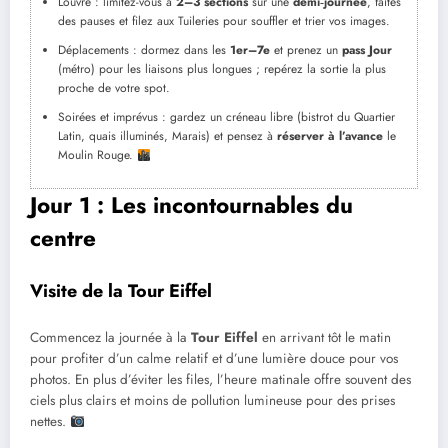
Louvre : limitez-vous à
2–3 sections
sur une
demi‑journée
, faites
des pauses et filez aux Tuileries pour souffler et trier vos images.
Déplacements : dormez dans les
1er–7e
et prenez un
pass Jour
(métro) pour les liaisons plus longues ; repérez la sortie la plus
proche de votre spot.
Soirées et imprévus : gardez un créneau libre (bistrot du Quartier
Latin, quais illuminés, Marais) et pensez à
réserver à l’avance
le
Moulin Rouge.
Jour 1 : Les incontournables du
centre
Visite de la Tour Eiffel
Commencez la journée à la
Tour Eiffel
en arrivant tôt le matin
pour profiter d’un calme relatif et d’une lumière douce pour vos
photos. En plus d’éviter les files, l’heure matinale offre souvent des
ciels plus clairs et moins de pollution lumineuse pour des prises
nettes.