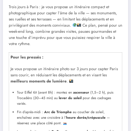
Trois jours à Paris : je vous propose un itinéraire compact et
photographique pour capter l’âme de la ville — ses monuments,
ses ruelles et ses terrasses — en limitant les déplacements et en
privilégiant des moments conviviaux.
Ce plan, pensé pour un
week-end long, combine grandes visites, pauses gourmandes et
une touche d’imprévu pour que vous puissiez respirer la ville à
votre rythme.
Pour les pressés :
Je vous propose un itinéraire photo sur 3 jours pour capter Paris
sans courir, en réduisant les déplacements et en visant les
meilleurs moments de lumière
.
Tour Eiffel tôt (avant 8h) : montez en
ascenseur
(1,5–2 h), puis
Trocadéro (30–45 min) au
lever du soleil
pour des cadrages
variés.
Fin d’après-midi :
Arc de Triomphe
au coucher de soleil,
enchaînez avec une croisière à l’
heure dorée/crépuscule
—
réservez une place côté pont.