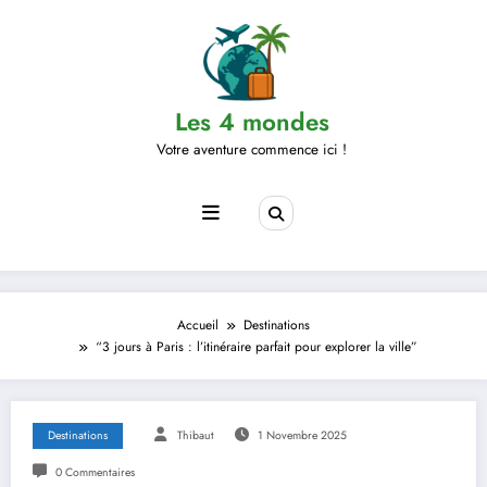
Aller
au
contenu
Les 4 mondes
Votre aventure commence ici !
Accueil
Destinations
“3 jours à Paris : l’itinéraire parfait pour explorer la ville”
Destinations
Thibaut
1 Novembre 2025
0 Commentaires