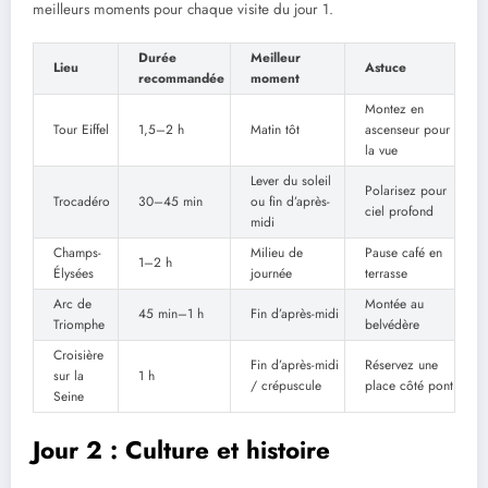
meilleurs moments pour chaque visite du jour 1.
Durée
Meilleur
Lieu
Astuce
recommandée
moment
Montez en
Tour Eiffel
1,5–2 h
Matin tôt
ascenseur pour
la vue
Lever du soleil
Polarisez pour
Trocadéro
30–45 min
ou fin d’après-
ciel profond
midi
Champs-
Milieu de
Pause café en
1–2 h
Élysées
journée
terrasse
Arc de
Montée au
45 min–1 h
Fin d’après-midi
Triomphe
belvédère
Croisière
Fin d’après-midi
Réservez une
sur la
1 h
/ crépuscule
place côté pont
Seine
Jour 2 : Culture et histoire