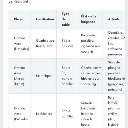
La Réunion) :
Type
État de la
Plage
Localisation
de
Attraits
baignade
sable
Cocotiers,
Baignade
Grande
étendue >2
Guadeloupe,
Sable
possible,
Anse
km,
Basse-Terre
fin doré
vigilance aux
(Deshaies)
ambiance
courants
préservée
Sites de
Grande
Sable
Généralement
plongée
Anse
fin,
calme, zones
proches,
Martinique
(Anses-
parfois
idéales pour
biodiversité
d’Arlet)
corallien
snorkeling
(gorgones,
poissons)
Baie
Souvent
fermée,
Grande
baignade
piton en
Sable
Anse
La Réunion
interdite
arrière-
corallien
(Petite-Île)
selon la
plan,
houle
histoire