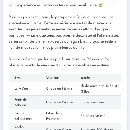
vol, l’expérience est certes coûteuse mais inoubliable.
Pour les plus aventureux, le parapente à Saint-Leu propose une
alternative excitante.
Cette expérience en tandem avec un
moniteur expérimenté
ne nécessite aucun effort physique
particulier – juste quelques pas pour le décollage et l’atterrissage.
La sensation de planer au-dessus du lagon bleu turquoise restera
l’un de mes souvenirs les plus intenses de l’île.
Si vous préférez garder les pieds sur terre, La Réunion offre
plusieurs points de vue spectaculaires accessibles en voiture :
Site
Vue sur
Accès
1h de route depuis Saint-
Le Maïdo
Cirque de Mafate
Gilles
Forêt de
Cirque de Salazie
Route forestière
Bélouve
Pas de
Piton de la
Route du Volcan
Bellecombe
Fournaise
Roche
Cirque de Cilaos
Route aux 400 virages