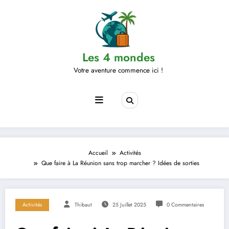
Aller
au
contenu
Les 4 mondes
Votre aventure commence ici !
Accueil
Activités
Que faire à La Réunion sans trop marcher ? Idées de sorties
Activités
Thibaut
25 Juillet 2025
0 Commentaires