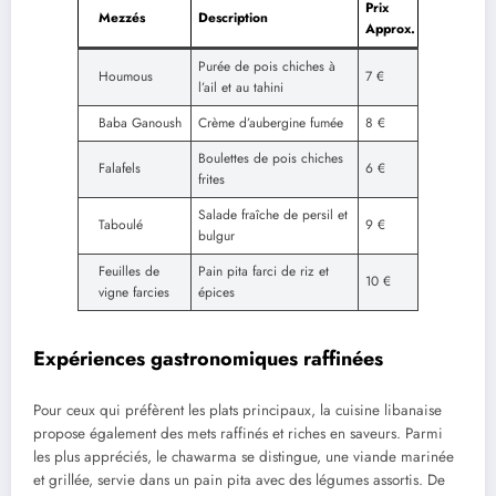
Prix
Mezzés
Description
Approx.
Purée de pois chiches à
Houmous
7 €
l’ail et au tahini
Baba Ganoush
Crème d’aubergine fumée
8 €
Boulettes de pois chiches
Falafels
6 €
frites
Salade fraîche de persil et
Taboulé
9 €
bulgur
Feuilles de
Pain pita farci de riz et
10 €
vigne farcies
épices
Expériences gastronomiques raffinées
Pour ceux qui préfèrent les plats principaux, la cuisine libanaise
propose également des mets raffinés et riches en saveurs. Parmi
les plus appréciés, le chawarma se distingue, une viande marinée
et grillée, servie dans un pain pita avec des légumes assortis. De