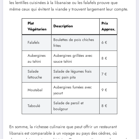
les lentilles cuisinées à la libanaise ou les falafels prouve que
même ceux qui évitent la viande y trouvent largement leur compte.
Plat
Prix
Description
Végétarien
Approx.
Boulettes de pois chiches
Falafels
6 €
frites
Aubergines
Aubergines grillées avec
8 €
au tahini
sauce tahini
Salade
Salade de légumes frais
7 €
fattouche
avec pain pita
Aubergines fumées avec
Moutabal
9 €
yaourt
Salade de persil et
Taboulé
8 €
boulgour
En somme, la richesse culinaire que peut offrir un restaurant
libanais est comparable à un voyage au pays des cèdres, où