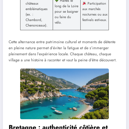
Haltes le
châteaux
Participation
long de la Loire
emblématiques
aux marchés
pour se baigner
(ex. :
nocturnes ou aux
ou faire du
Chambord,
festivals estivaux.
vélo.
Chenonceaux).
Cette alternance entre patrimoine culturel et moments de détente
en pleine nature permet d’éviter la fatigue et de s’immerger
pleinement dans l’expérience locale. Chaque château, chaque
village a une histoire à raconter et vaut la peine d’être découvert.
Bretagne : authenticité côtière et